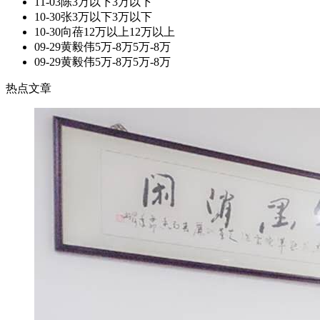
11-03
陈
3万以下
3万以下
10-30
张
3万以下
3万以下
10-30
向蓓
12万以上
12万以上
09-29
黄毅伟
5万-8万
5万-8万
09-29
黄毅伟
5万-8万
5万-8万
热点文章