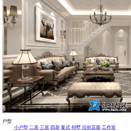
户型
小户型
二居
三居
四居
复式
别墅
沿街店面
工作室