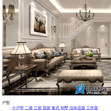
户型
小户型
二居
三居
四居
复式
别墅
沿街店面
工作室