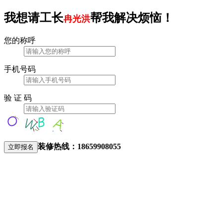
我想请工长
帮我解决烦恼！
冉光洪
您的称呼
手机号码
验 证 码
装修热线：
18659908055