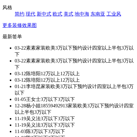
风格
简约
现代
新中式
欧式
美式
地中海
东南亚
工业风
更多装修效果图
最新签单
03-22
素素
家装欧美3万以下预约设计四室以上半包
3万以
下
03-22
素素
家装欧美3万以下预约设计四室以上半包
3万以
下
03-12
陈培阳
12万以上
12万以上
03-12
陈培阳
12万以上
12万以上
01-21
李培昆
家装欧美3万以下预约设计四室以上半包
3万
以下
01-05
王女士
3万以下
3万以下
12-28
杨小姐18559492913
家装欧美3万以下预约设计四室
以上半包
3万以下
11-19
吴义法
3万以下
3万以下
11-19
吴义法
3万以下
3万以下
11-03
陈
3万以下
3万以下