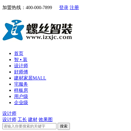
加盟热线：400-000-7899
登录
注册
首页
智 ▪ 装
设计师
好师傅
建材家居MALL
宅服务
样板房
用户级
企业级
设计师
设计师
工长
建材
效果图