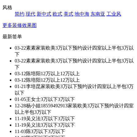
风格
简约
现代
新中式
欧式
美式
地中海
东南亚
工业风
更多装修效果图
最新签单
03-22
素素
家装欧美3万以下预约设计四室以上半包
3万以
下
03-22
素素
家装欧美3万以下预约设计四室以上半包
3万以
下
03-12
陈培阳
12万以上
12万以上
03-12
陈培阳
12万以上
12万以上
01-21
李培昆
家装欧美3万以下预约设计四室以上半包
3万
以下
01-05
王女士
3万以下
3万以下
12-28
杨小姐18559492913
家装欧美3万以下预约设计四室
以上半包
3万以下
11-19
吴义法
3万以下
3万以下
11-19
吴义法
3万以下
3万以下
11-03
陈
3万以下
3万以下